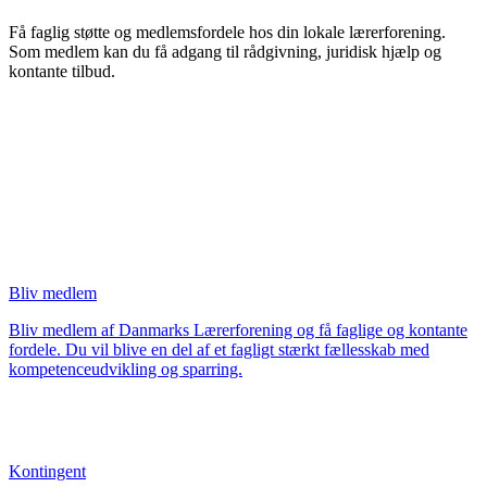
Få faglig støtte og medlemsfordele hos din lokale lærerforening.
Som medlem kan du få adgang til rådgivning, juridisk hjælp og
kontante tilbud.
Bliv medlem
Bliv medlem af Danmarks Lærerforening og få faglige og kontante
fordele. Du vil blive en del af et fagligt stærkt fællesskab med
kompetenceudvikling og sparring.
Kontingent